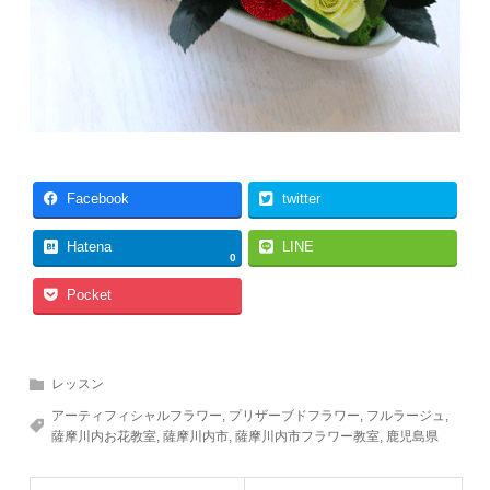
Facebook
twitter
Hatena
LINE
0
Pocket
レッスン
アーティフィシャルフラワー
,
プリザーブドフラワー
,
フルラージュ
,
薩摩川内お花教室
,
薩摩川内市
,
薩摩川内市フラワー教室
,
鹿児島県