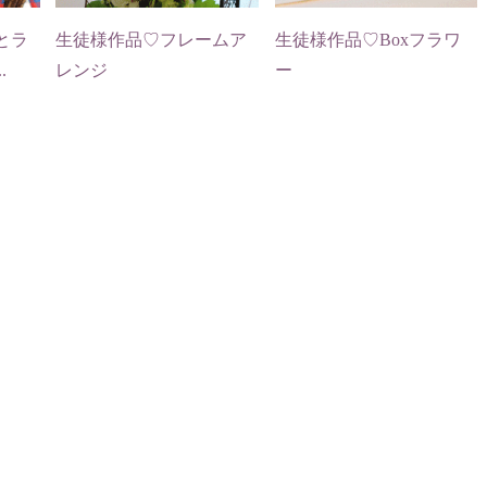
とラ
生徒様作品♡フレームア
生徒様作品♡Boxフラワ
.
レンジ
ー