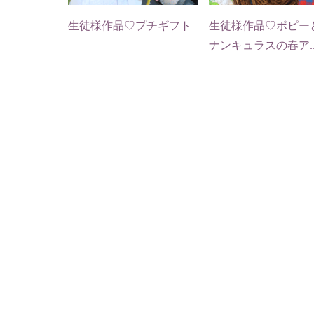
生徒様作品♡プチギフト
生徒様作品♡ポピー
ナンキュラスの春ア..