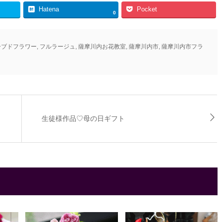
Hatena
Pocket
0
ーブドフラワー
,
フルラージュ
,
薩摩川内お花教室
,
薩摩川内市
,
薩摩川内市フラ
生徒様作品♡母の日ギフト