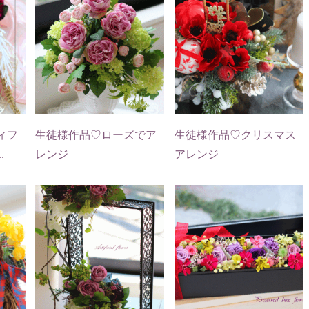
ィフ
生徒様作品♡ローズでア
生徒様作品♡クリスマス
.
レンジ
アレンジ