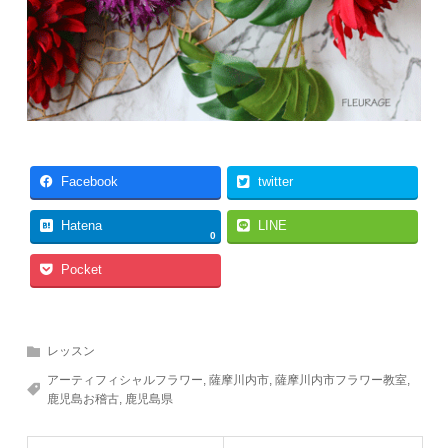
Facebook
twitter
Hatena
LINE
0
Pocket
レッスン
アーティフィシャルフラワー
,
薩摩川内市
,
薩摩川内市フラワー教室
,
鹿児島お稽古
,
鹿児島県